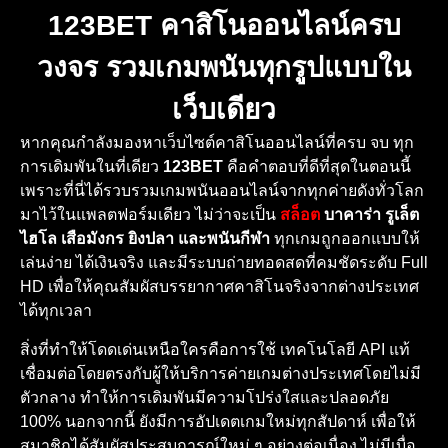
123BET คาสิโนออนไลน์ครบ
วงจร รวมเกมพนันทุกรูปแบบใน
เว็บเดียว
หากคุณกำลังมองหาเว็บไซต์คาสิโนออนไลน์ที่ครบ จบ ทุก
การเดิมพันในที่เดียว
123BET
คือคำตอบที่ดีที่สุดในตอนนี้
เพราะที่นี่ได้รวบรวมเกมพนันออนไลน์จากทุกค่ายดังทั่วโลก
มาไว้ในแพลตฟอร์มเดียว ไม่ว่าจะเป็น
สล็อต
บาคาร่า รูเล็ต
ไฮโล เสือมังกร ยิงปลา และพนันกีฬา
ทุกเกมถูกออกแบบให้
เล่นง่าย ได้เงินจริง และมีระบบถ่ายทอดสดที่คมชัดระดับ Full
HD เพื่อให้คุณสัมผัสบรรยากาศคาสิโนจริงจากต่างประเทศ
ได้ทุกเวลา
สิ่งที่ทำให้โดดเด่นเหนือใครคือการใช้
เทคโนโลยี API แท้
เชื่อมต่อโดยตรงกับผู้ให้บริการค่ายเกมต่างประเทศโดยไม่มี
ตัวกลาง ทำให้การเดิมพันมีความโปร่งใสและปลอดภัย
100% นอกจากนี้ ยังมีการอัปเดตเกมใหม่ทุกสัปดาห์ เพื่อให้
สมาชิกได้สัมผัสประสบการณ์ใหม่ ๆ อย่างต่อเนื่อง ไม่มีเบื่อ