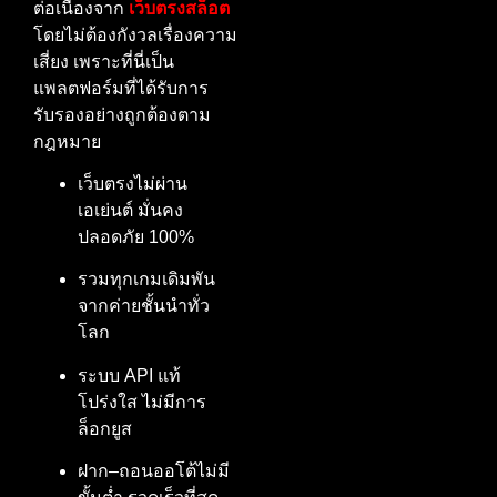
ต่อเนื่องจาก
เว็บตรงสล็อต
โดยไม่ต้องกังวลเรื่องความ
เสี่ยง เพราะที่นี่เป็น
แพลตฟอร์มที่ได้รับการ
รับรองอย่างถูกต้องตาม
กฎหมาย
เว็บตรงไม่ผ่าน
เอเย่นต์ มั่นคง
ปลอดภัย 100%
รวมทุกเกมเดิมพัน
จากค่ายชั้นนำทั่ว
โลก
ระบบ API แท้
โปร่งใส ไม่มีการ
ล็อกยูส
ฝาก–ถอนออโต้ไม่มี