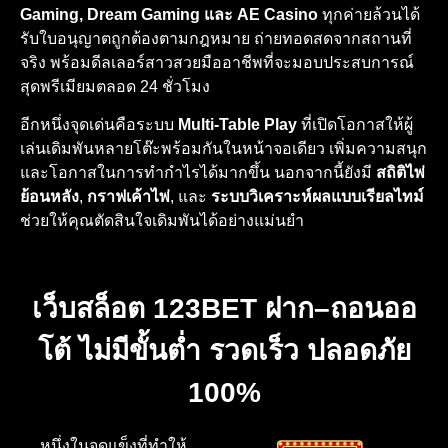
Gaming, Dream Gaming และ AE Casino
ทุกค่ายล้วนได้
รับใบอนุญาตถูกต้องตามกฎหมาย ถ่ายทอดสดจากสถานที่
จริง พร้อมดีลเลอร์สาวสวยมืออาชีพที่จะมอบประสบการณ์
สุดพรีเมียมตลอด 24 ชั่วโมง
อีกหนึ่งจุดเด่นคือระบบ
Multi-Table Play
ที่เปิดโอกาสให้ผู้
เล่นเดิมพันหลายโต๊ะพร้อมกันในหน้าจอเดียว เพิ่มความสนุก
และโอกาสในการทำกำไรได้มากขึ้น นอกจากนี้ยังมี
สถิติไพ่
ย้อนหลัง
,
กราฟเค้าไพ่
, และ
ระบบวิเคราะห์ผลแบบเรียลไทม์
ช่วยให้คุณตัดสินใจเดิมพันได้อย่างแม่นยำ
เว็บสล็อต 123BET ฝาก–ถอนออ
โต้ ไม่มีขั้นต่ำ รวดเร็ว ปลอดภัย
100%
หนึ่งในจุดแข็งที่ทำให้