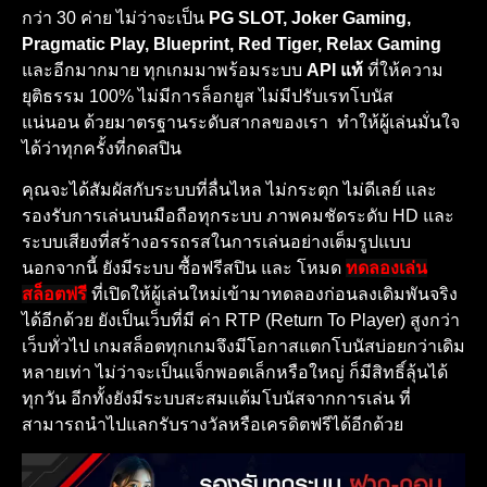
กว่า 30 ค่าย ไม่ว่าจะเป็น
PG SLOT, Joker Gaming,
Pragmatic Play, Blueprint, Red Tiger, Relax Gaming
และอีกมากมาย ทุกเกมมาพร้อมระบบ
API แท้
ที่ให้ความ
ยุติธรรม 100% ไม่มีการล็อกยูส ไม่มีปรับเรทโบนัส
แน่นอน
ด้วยมาตรฐานระดับสากลของเรา
ทำให้ผู้เล่นมั่นใจ
ได้ว่าทุกครั้งที่กดสปิน
คุณจะได้สัมผัสกับระบบที่ลื่นไหล ไม่กระตุก ไม่ดีเลย์ และ
รองรับการเล่นบนมือถือทุกระบบ ภาพคมชัดระดับ HD และ
ระบบเสียงที่สร้างอรรถรสในการเล่นอย่างเต็มรูปแบบ
นอกจากนี้ ยังมีระบบ
ซื้อฟรีสปิน
และ
โหมด
ทดลองเล่น
สล็อตฟรี
ที่เปิดให้ผู้เล่นใหม่เข้ามาทดลองก่อนลงเดิมพันจริง
ได้อีกด้วย
ยังเป็นเว็บที่มี
ค่า RTP (Return To Player)
สูงกว่า
เว็บทั่วไป เกมสล็อตทุกเกมจึงมีโอกาสแตกโบนัสบ่อยกว่าเดิม
หลายเท่า ไม่ว่าจะเป็นแจ็กพอตเล็กหรือใหญ่ ก็มีสิทธิ์ลุ้นได้
ทุกวัน อีกทั้งยังมีระบบสะสมแต้มโบนัสจากการเล่น ที่
สามารถนำไปแลกรับรางวัลหรือเครดิตฟรีได้อีกด้วย