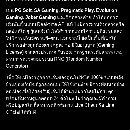
เช่น
PG Soft, SA Gaming, Pragmatic Play, Evolution
Gaming, Joker Gaming
และอีกหลายค่าย ทำให้ทุกการ
เดิมพันเป็นแบบ
Real-time API แท้
ไม่มีการผ่านตัวกลางหรือ
เอเย่นต์ใด ๆ ผู้เล่นจึงมั่นใจได้ว่า ทุกเกมมีความยุติธรรมและ
ไม่มีการปรับอัตราแพ้–ชนะ
นอกจากนี้ ยังเป็นเว็บที่เปิดให้
บริการอย่างถูกต้องตามกฎหมาย มีใบอนุญาต (Gaming
License) จากต่างประเทศ
รับรองมาตรฐานระดับสากล และ
ผ่านการตรวจสอบระบบ RNG (Random Number
Generator)
เพื่อให้แน่ใจว่าทุกการเล่นของคุณโปร่งใส 100%
ระบบหลัง
บ้านของเว็บไซต์ถูกออกแบบให้ใช้งานง่าย มีการพัฒนาอย่าง
ต่อเนื่องเพื่อให้รองรับผู้เล่นได้จำนวนมากโดยไม่กระตุก
พร้อมทีมงานดูแลตลอด 24 ชั่วโมง ไม่ว่าคุณจะมีคำถาม
หรือปัญหาใด ก็สามารถติดต่อผ่าน Live Chat หรือ Line
Official ได้ทันที