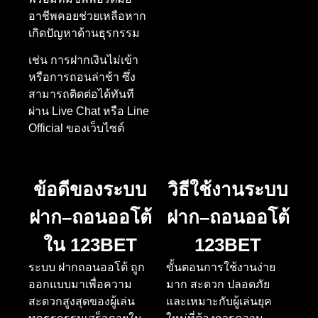
อาชีพคอยช่วยเหลือหาก
เกิดปัญหาด้านธุรกรรม
เช่น การฝากเงินไม่เข้า
หรือการถอนล่าช้า ซึ่ง
สามารถติดต่อได้ทันที
ผ่าน Live Chat หรือ Line
Official ของเว็บไซต์
ข้อดีของระบบ
วิธีใช้งานระบบ
ฝาก–ถอนออโต้
ฝาก–ถอนออโต้
ใน 123BET
123BET
ระบบ ฝากถอนออโต้ ถูก
ขั้นตอนการใช้งานง่าย
ออกแบบมาเพื่อความ
มาก สะดวก ปลอดภัย
สะดวกสูงสุดของผู้เล่น
และเหมาะกับผู้เล่นยุค