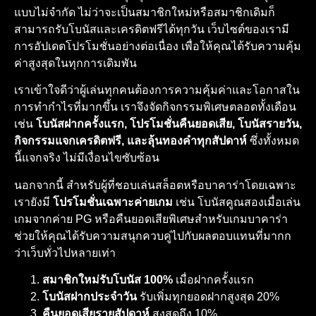
แบบไม่จำกัด ไม่ว่าจะเป็นสมาชิกใหม่หรือสมาชิกเดิมก็
สามารถรับโบนัสและเครดิตฟรีได้ทุกวัน เว็บไซต์ของเรามี
การอัปเดตโปรโมชั่นอย่างต่อเนื่อง เพื่อให้คุณได้รับความคุ้ม
ค่าสูงสุดในทุกการเดิมพัน
เราเข้าใจดีว่าผู้เล่นทุกคนต้องการความคุ้มค่าและโอกาสใน
การทำกำไรที่มากขึ้น เราจึงจัดกิจกรรมพิเศษตลอดทั้งเดือน
เช่น
โบนัสฝากครั้งแรก, โปรโมชั่นคืนยอดเสีย, โบนัสรายวัน,
กิจกรรมแจกเครดิตฟรี, และลุ้นทองคำทุกสัปดาห์
ซึ่งทั้งหมด
นี้แจกจริง ไม่มีเงื่อนไขซับซ้อน
นอกจากนี้ สำหรับผู้ที่ชอบเล่นสล็อตหรือบาคาร่าโดยเฉพาะ
เรายังมี
โปรโมชั่นเฉพาะค่ายเกม
เช่น โบนัสคูณสองเมื่อเล่น
เกมจากค่าย PG หรือคืนยอดเสียพิเศษสำหรับเกมบาคาร่า
ช่วยให้คุณได้รับความสนุกควบคู่ไปกับผลตอบแทนที่มากก
ว่าเว็บทั่วไปหลายเท่า
สมาชิกใหม่รับโบนัส 100%
เมื่อฝากครั้งแรก
โบนัสฝากประจำวัน
รับเพิ่มทุกยอดฝากสูงสุด 20%
คืนยอดเสียรายสัปดาห์
สูงสุดถึง 10%