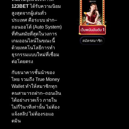
123BET
ได้รับความนิยม
สูงสุดจากผู้เล่นทั่ว
ประเทศ คือระบบ
ฝาก–
ถอนออโต้ (Auto System)
ที่ทันสมัยที่สุดในวงการ
เกมออนไลน์ในขณะนี้
สมัครสมาชิก
ด้วยเทคโนโลยีการทำ
ธุรกรรมแบบใหม่ที่เชื่อม
ต่อโดยตรง
กับธนาคารชั้นนำของ
ไทย รวมถึง
True Money
Wallet
ทำให้สมาชิกทุก
คนสามารถฝาก–ถอนเงิน
ได้อย่างรวดเร็ว ภายใน
ไม่กี่วินาทีเท่านั้น ไม่ต้อง
แจ้งสลิป ไม่ต้องรอแอ
ดมิน