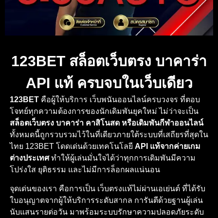
123BET สล็อตเว็บตรง บาคาร่า
API แท้ ครบจบในเว็บเดียว
123BET
คือผู้ให้บริการ
เว็บพนันออนไลน์ครบวงจร
ที่ตอบ
โจทย์ทุกความต้องการของนักเดิมพันยุคใหม่ ไม่ว่าจะเป็น
สล็อตเว็บตรง บาคาร่า คาสิโนสด หรือเดิมพันกีฬาออนไลน์
ทั้งหมดนี้ถูกรวบรวมไว้ในที่เดียวภายใต้ระบบที่เสถียรที่สุดใน
ไทย 123BET โดดเด่นด้วยเทคโนโลยี
API แท้จากค่ายเกม
ต่างประเทศ
ทำให้ผู้เล่นมั่นใจได้ว่าทุกการเดิมพันมีความ
โปร่งใส ยุติธรรม และไม่มีการล็อกผลแน่นอน
จุดเด่นของเรา คือการเป็น เว็บตรงแท้ไม่ผ่านเอเย่นต์ ที่ได้รับ
ใบอนุญาตจากผู้ให้บริการระดับสากล การันตีด้วยฐานผู้เล่น
นับแสนรายต่อวัน มาพร้อมระบบรักษาความปลอดภัยระดับ