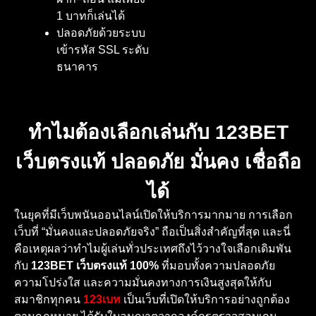
1 บาทก็เล่นได้
ปลอดภัยด้วยระบบ
เข้ารหัส SSL ระดับ
ธนาคาร
ทำไมต้องเลือกเล่นกับ 123BET
เว็บตรงแท้ ปลอดภัย มั่นคง เชื่อถือ
ได้
ในยุคที่มีเว็บพนันออนไลน์เปิดให้บริการมากมาย การเลือก
เว็บที่ “มั่นคงและปลอดภัยจริง” ถือเป็นสิ่งสำคัญที่สุด และนี่
คือเหตุผลว่าทำไมผู้เล่นทั่วประเทศถึงไว้วางใจเลือกเดิมพัน
กับ
123BET เว็บตรงแท้ 100%
ที่มอบทั้งความปลอดภัย
ความโปร่งใส และความมั่นคงทางการเงินสูงสุดให้กับ
สมาชิกทุกคน
123เบท
เป็นเว็บที่เปิดให้บริการอย่างถูกต้อง